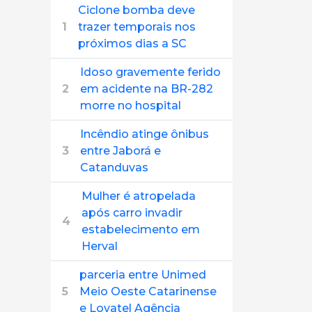
Ciclone bomba deve
1
trazer temporais nos
próximos dias a SC
Idoso gravemente ferido
2
em acidente na BR-282
morre no hospital
Incêndio atinge ônibus
3
entre Jaborá e
Catanduvas
Mulher é atropelada
após carro invadir
4
estabelecimento em
Herval
parceria entre Unimed
5
Meio Oeste Catarinense
e Lovatel Agência