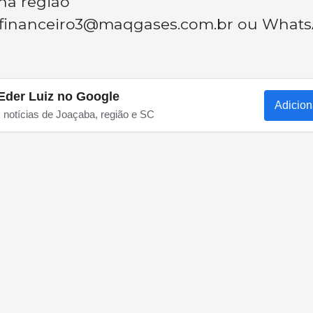
na região
financeiro3@maqgases.com.br
ou What
Eder Luiz no Google
Adicion
s notícias de Joaçaba, região e SC