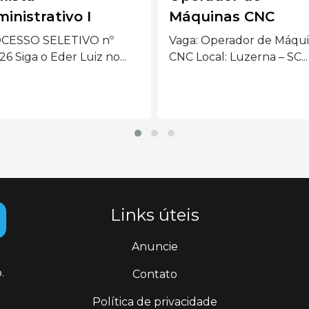
quinas CNC
– Joaçaba
: Operador de Máquinas
Quem somos: Nós somos 
Local: Luzerna – SC...
Inovadora. Uma das
principais...
Links úteis
Anuncie
.
Contato
Política de privacidade