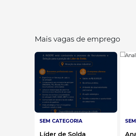
Mais vagas de emprego
SEM CATEGORIA
SEM
a
Analista
Op