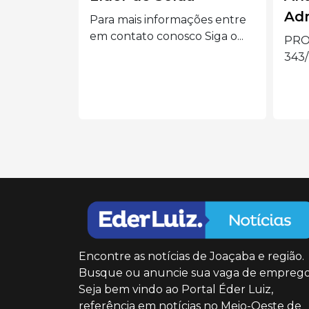
Administrativo I
Má
ções entre
 Siga o...
PROCESSO SELETIVO nº
Vaga
343/26 Siga o Eder Luiz no...
CNC 
Encontre as notícias de Joaçaba e região.
Busque ou anuncie sua vaga de emprego
Seja bem vindo ao Portal Éder Luiz,
referência em notícias no Meio-Oeste de