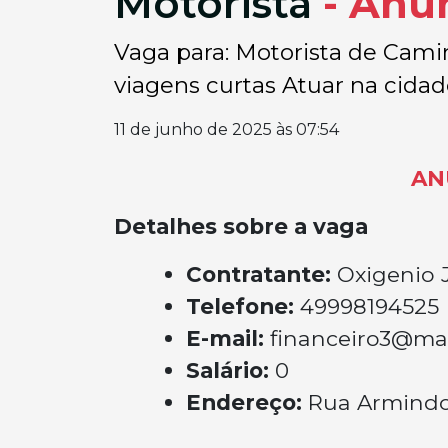
Motorista
- Anú
Vaga para: Motorista de Cami
viagens curtas Atuar na cidade
11 de junho de 2025 às 07:54
AN
Detalhes sobre a vaga
Contratante:
Oxigenio 
Telefone:
49998194525
E-mail:
financeiro3@ma
Salário:
0
Endereço:
Rua Armindo