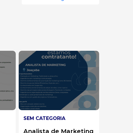
SEM CATEGORIA
SEM CATE
ing
Auxiliar de Expedição
Auxiliar