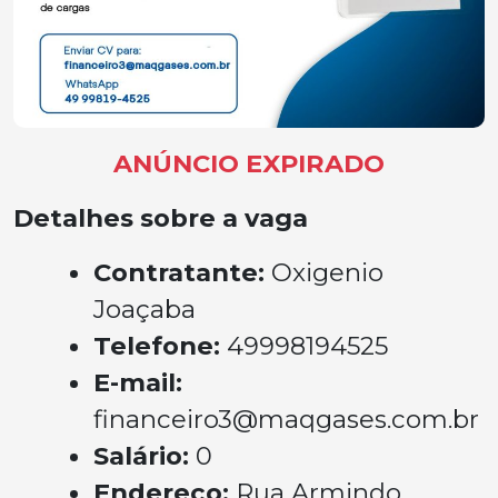
ANÚNCIO EXPIRADO
Detalhes sobre a vaga
Contratante:
Oxigenio
Joaçaba
Telefone:
49998194525
E-mail:
financeiro3@maqgases.com.br
Salário:
0
Endereço:
Rua Armindo