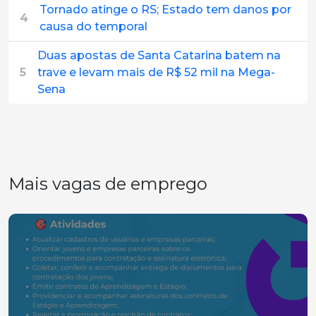
Tornado atinge o RS; Estado tem danos por
4
causa do temporal
Duas apostas de Santa Catarina batem na
5
trave e levam mais de R$ 52 mil na Mega-
Sena
Mais vagas de emprego