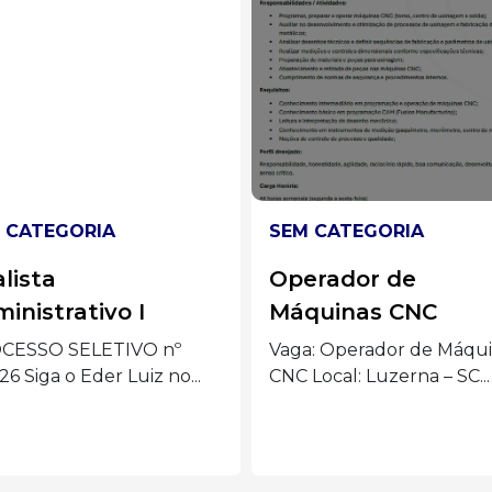
 CATEGORIA
SEM CATEGORIA
erador de
Analista de Market
quinas CNC
– Joaçaba
: Operador de Máquinas
Quem somos: Nós somos 
Local: Luzerna – SC...
Inovadora. Uma das
principais...