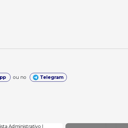
App
ou no
Telegram