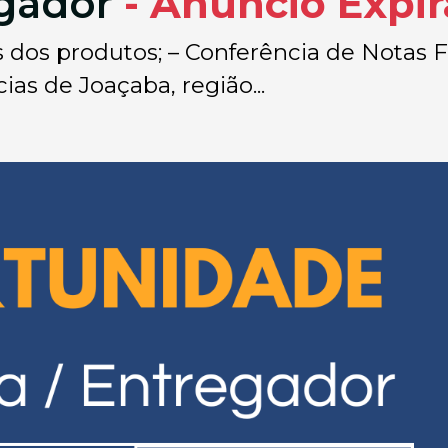
egador
- Anúncio Expi
s dos produtos; – Conferência de Notas Fi
ias de Joaçaba, região...