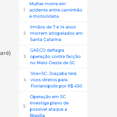
Mulher morre em
1
acidente entre caminhão
e motocicleta
Irmãos de 7 e 14 anos
2
morrem atropelados em
Santa Catarina
GAECO deflagra
aré)
3
operação contra facção
no Meio-Oeste de SC
Voa+SC: Joaçaba terá
4
voos diretos para
Florianópolis por R$ 450
Operação em SC
investiga plano de
5
possível ataque a
Brasília