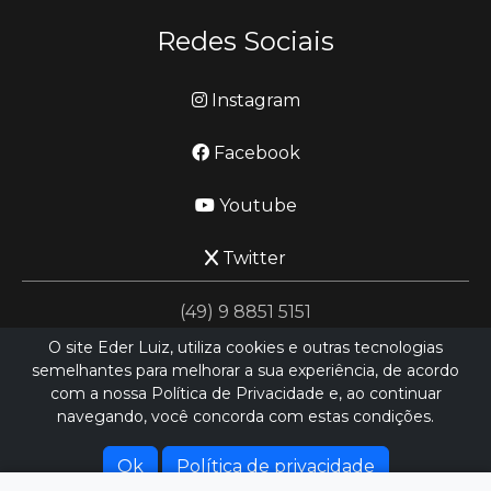
Redes Sociais
Instagram
Facebook
Youtube
Twitter
(49) 9 8851 5151
O site Eder Luiz, utiliza cookies e outras tecnologias
semelhantes para melhorar a sua experiência, de acordo
jornalismo@ederluiz.com.vc
com a nossa Política de Privacidade e, ao continuar
navegando, você concorda com estas condições.
Desenvolvido por
LN SISTEMAS
Hospedado por
HEXIO CLOUD
Ok
Política de privacidade