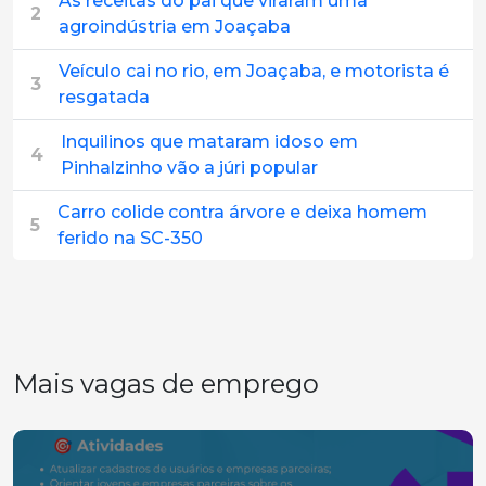
As receitas do pai que viraram uma
2
agroindústria em Joaçaba
Veículo cai no rio, em Joaçaba, e motorista é
3
resgatada
Inquilinos que mataram idoso em
4
Pinhalzinho vão a júri popular
Carro colide contra árvore e deixa homem
5
ferido na SC-350
Mais vagas de emprego