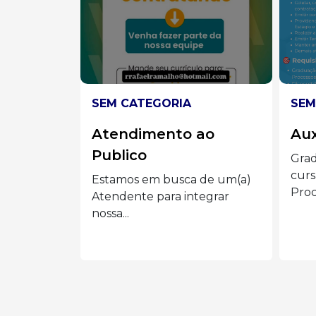
SEM CATEGORIA
SEM
ao
Auxiliar administrado
Ve
Graduação completa ou
📢 E
cursando Administração,
Vend
 de um(a)
Processos Gerenciais e áreas...
Eder 
tegrar