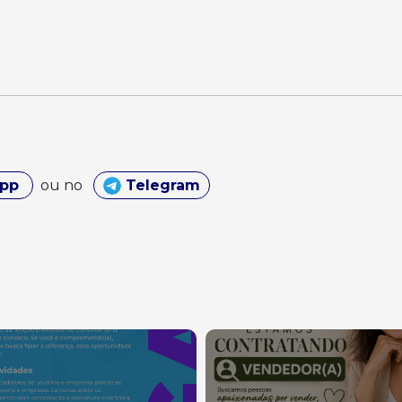
App
ou no
Telegram