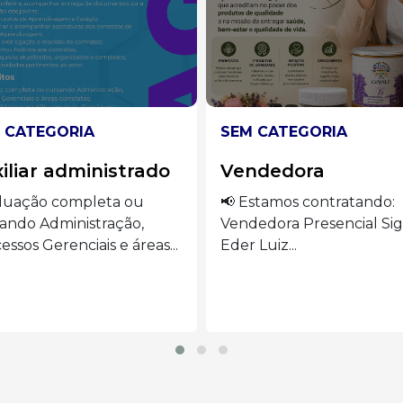
 CATEGORIA
SEM CATEGORIA
ndedora
Auxiliar de cozinha
stamos contratando:
🍽️ VAGAS ABERTAS –
edora Presencial Siga o
AUXILIAR DE COZINHA S
Luiz...
o...