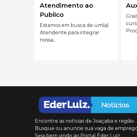
ao
Auxiliar administrado
Ve
Graduação completa ou
📢 E
cursando Administração,
Vend
 de um(a)
Processos Gerenciais e áreas...
Eder 
tegrar
Encontre as notícias de Joaçaba e região.
Busque ou anuncie sua vaga de emprego
Seja bem vindo ao Portal Éder Luiz,