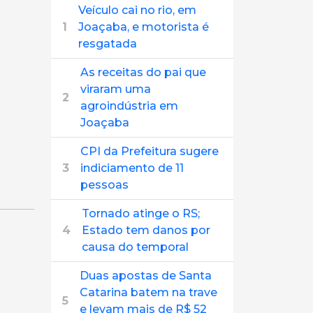
Veículo cai no rio, em
1
Joaçaba, e motorista é
resgatada
As receitas do pai que
viraram uma
2
agroindústria em
Joaçaba
CPI da Prefeitura sugere
3
indiciamento de 11
pessoas
Tornado atinge o RS;
4
Estado tem danos por
causa do temporal
Duas apostas de Santa
Catarina batem na trave
5
e levam mais de R$ 52