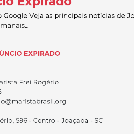
io Expirado
Google Veja as principais notícias de J
manais...
ÚNCIO EXPIRADO
rista Frei Rogério
5
o@maristabrasil.org
rio, 596 - Centro - Joaçaba - SC