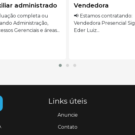
ndedora
Auxiliar de cozinha
stamos contratando:
🍽️ VAGAS ABERTAS –
edora Presencial Siga o
AUXILIAR DE COZINHA S
Luiz...
o...
Links úteis
Anuncie
.
Contato