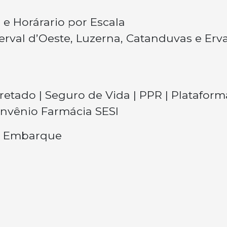
 e Horárario por Escala
erval d’Oeste, Luzerna, Catanduvas e Erva
 Fretado | Seguro de Vida | PPR | Platafor
Convênio Farmácia SESI
de Embarque