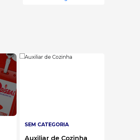
SEM CATEGORIA
SEM CAT
a
Líder de Solda
Analist