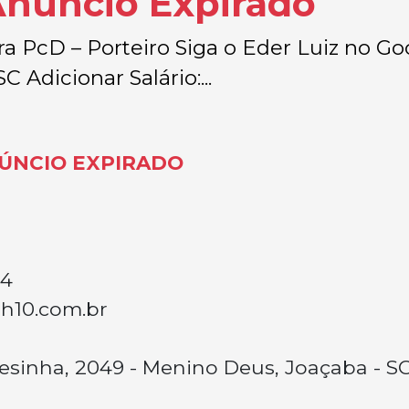
Anúncio Expirado
a PcD – Porteiro Siga o Eder Luiz no Goo
C Adicionar Salário:...
ÚNCIO EXPIRADO
84
h10.com.br
resinha, 2049 - Menino Deus, Joaçaba - S