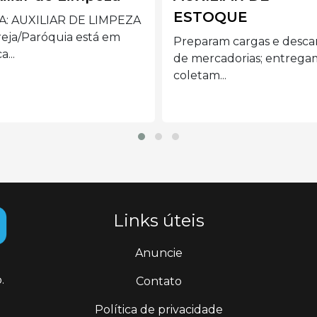
TOQUE
Preferencialmente mulh
acima de 40 anos com
param cargas e descargas
disponibilidade de...
mercadorias; entregam e
tam...
Links úteis
Anuncie
.
Contato
Política de privacidade