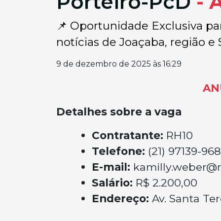
Porteiro-PcD
- 
📌 Oportunidade Exclusiva par
notícias de Joaçaba, região e S
9 de dezembro de 2025 às 16:29
AN
Detalhes sobre a vaga
Contratante:
RH10
Telefone:
(21) 97139-96
E-mail:
kamilly.weber@r
Salário:
R$ 2.200,00
Endereço:
Av. Santa Te