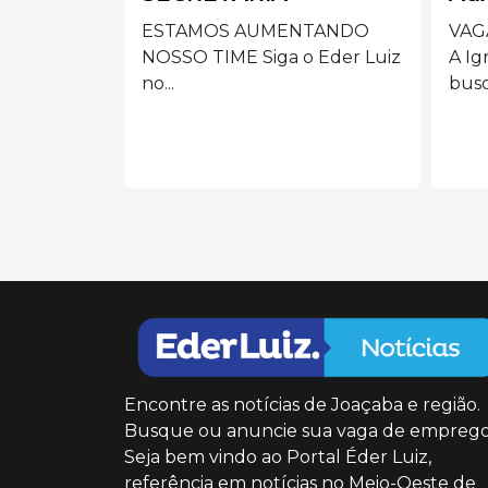
ES
NTANDO
VAGA: AUXILIAR DE LIMPEZA
o Eder Luiz
A Igreja/Paróquia está em
Pre
busca...
de 
cole
Encontre as notícias de Joaçaba e região.
Busque ou anuncie sua vaga de emprego
Seja bem vindo ao Portal Éder Luiz,
referência em notícias no Meio-Oeste de