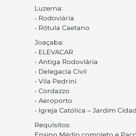
Luzerna:
• Rodoviária
• Rótula Caetano
Joaçaba:
• ELEVACAR
• Antiga Rodoviária
• Delegacia Civil
• Vila Pedrini
• Cordazzo
• Aeroporto
• Igreja Católica – Jardim Cida
Requisitos:
Ensino Médio completo e Pacot