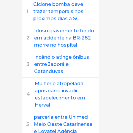
Ciclone bomba deve
1
trazer temporais nos
próximos dias a SC
Idoso gravemente ferido
2
em acidente na BR-282
morre no hospital
Incêndio atinge ônibus
3
entre Jaborá e
Catanduvas
Mulher é atropelada
após carro invadir
4
estabelecimento em
Herval
parceria entre Unimed
5
Meio Oeste Catarinense
e Lovatel Agência