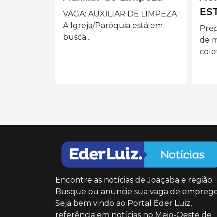
ESTOQUE
DE LIMPEZA
Pre
 está em
aci
Preparam cargas e descargas
disp
de mercadorias; entregam e
coletam...
Encontre as notícias de Joaçaba e região.
Busque ou anuncie sua vaga de emprego
Seja bem vindo ao Portal Éder Luiz,
referência em notícias no Meio-Oeste de