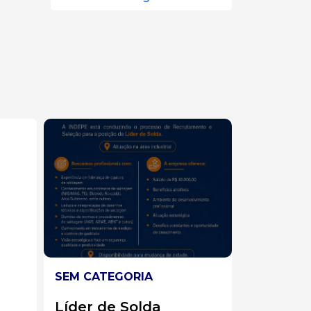
SEM CATEGORIA
SEM CAT
Analista
Operad