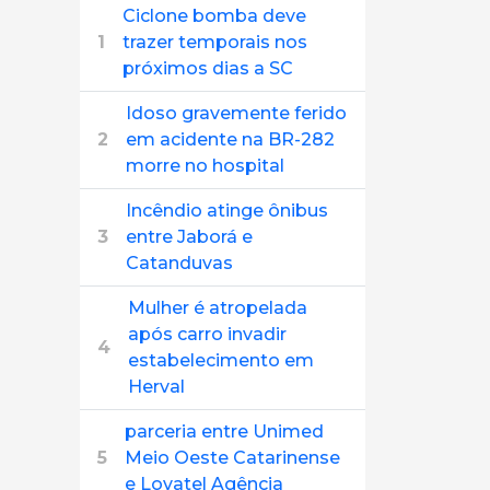
Ciclone bomba deve
1
trazer temporais nos
próximos dias a SC
Idoso gravemente ferido
2
em acidente na BR-282
morre no hospital
Incêndio atinge ônibus
3
entre Jaborá e
Catanduvas
Mulher é atropelada
após carro invadir
4
estabelecimento em
Herval
parceria entre Unimed
5
Meio Oeste Catarinense
e Lovatel Agência