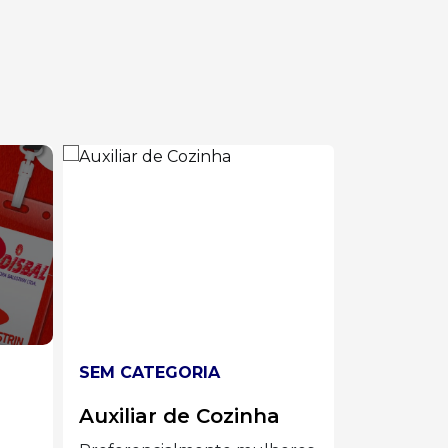
SEM CATEGORIA
SEM CATE
Líder de Solda
Analist
Administ