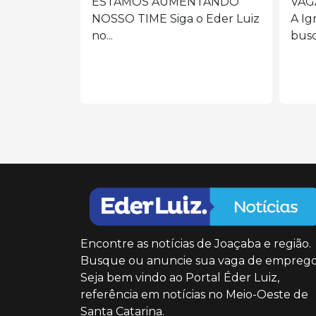
NTANDO
VAGA: AUXILIAR DE LIMPEZA
 Eder Luiz
A Igreja/Paróquia está em
Prep
busca...
de m
cole
Encontre as notícias de Joaçaba e região.
Busque ou anuncie sua vaga de emprego
Seja bem vindo ao Portal Éder Luiz,
referência em notícias no Meio-Oeste de
Santa Catarina.