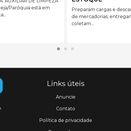
Preferencialmente mulh
acima de 40 anos com
aram cargas e descargas
disponibilidade de...
ercadorias; entregam e
tam...
Links úteis
Anuncie
.
Contato
Política de privacidade