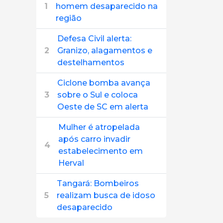
1
homem desaparecido na
região
Defesa Civil alerta:
2
Granizo, alagamentos e
destelhamentos
Ciclone bomba avança
3
sobre o Sul e coloca
Oeste de SC em alerta
Mulher é atropelada
após carro invadir
4
estabelecimento em
Herval
Tangará: Bombeiros
5
realizam busca de idoso
desaparecido