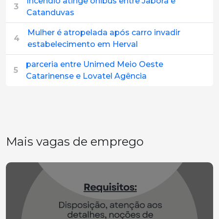
Incêndio atinge ônibus entre Jaborá e
3
Catanduvas
Mulher é atropelada após carro invadir
4
estabelecimento em Herval
parceria entre Unimed Meio Oeste
5
Catarinense e Lovatel Agência
Mais vagas de emprego