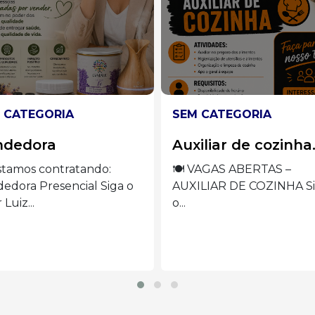
 CATEGORIA
SEM CATEGORIA
iliar de cozinha.
Operadora de
máquina de borda
VAGAS ABERTAS –
ILIAR DE COZINHA Siga
VAGA ABERTA –
OPERADORA DE MÁQUI
DE BORDADO Siga...