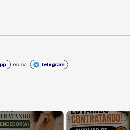
App
ou no
Telegram