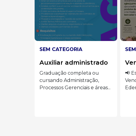
SEM CATEGORIA
SEM
istrado
Vendedora
Aux
ta ou
📢 Estamos contratando:
🍽️ 
ração,
Vendedora Presencial Siga o
AUX
 e áreas...
Eder Luiz...
o...