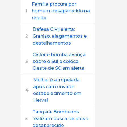
Família procura por
1
homem desaparecido na
região
Defesa Civil alerta:
2
Granizo, alagamentos e
destelhamentos
Ciclone bomba avança
3
sobre o Sul e coloca
Oeste de SC em alerta
Mulher é atropelada
após carro invadir
4
estabelecimento em
Herval
Tangará: Bombeiros
5
realizam busca de idoso
desaparecido