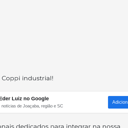
 Coppi industrial!
Eder Luiz no Google
Adicion
s notícias de Joaçaba, região e SC
nais dedicados para integrar na nossa