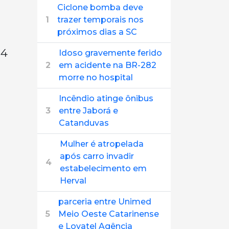
Ciclone bomba deve
1
trazer temporais nos
próximos dias a SC
04
Idoso gravemente ferido
2
em acidente na BR-282
morre no hospital
Incêndio atinge ônibus
3
entre Jaborá e
Catanduvas
Mulher é atropelada
após carro invadir
4
estabelecimento em
Herval
parceria entre Unimed
5
Meio Oeste Catarinense
e Lovatel Agência