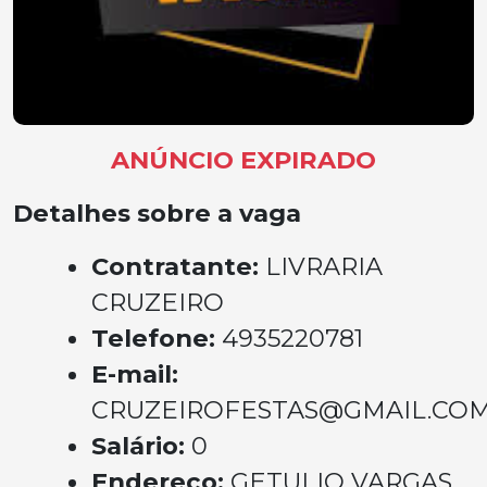
ANÚNCIO EXPIRADO
Detalhes sobre a vaga
Contratante:
LIVRARIA
CRUZEIRO
Telefone:
4935220781
E-mail:
CRUZEIROFESTAS@GMAIL.CO
Salário:
0
Endereço:
GETULIO VARGAS