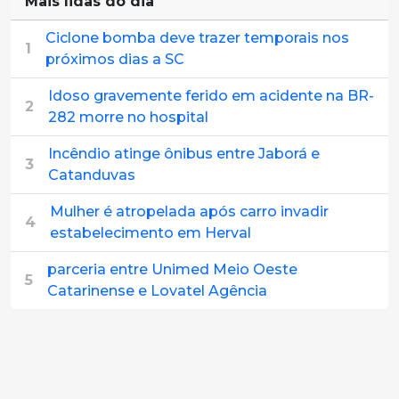
Mais lidas do dia
Ciclone bomba deve trazer temporais nos
1
próximos dias a SC
Idoso gravemente ferido em acidente na BR-
2
282 morre no hospital
Incêndio atinge ônibus entre Jaborá e
3
Catanduvas
Mulher é atropelada após carro invadir
4
estabelecimento em Herval
parceria entre Unimed Meio Oeste
5
Catarinense e Lovatel Agência