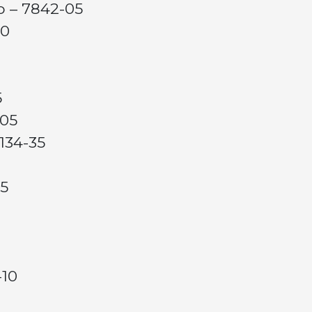
o – 7842-05
40
5
-05
134-35
25
0
-10