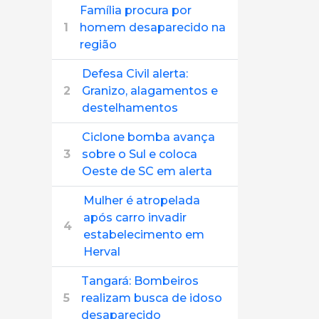
Família procura por
1
homem desaparecido na
região
Defesa Civil alerta:
2
Granizo, alagamentos e
destelhamentos
Ciclone bomba avança
3
sobre o Sul e coloca
Oeste de SC em alerta
Mulher é atropelada
após carro invadir
4
estabelecimento em
Herval
Tangará: Bombeiros
5
realizam busca de idoso
desaparecido