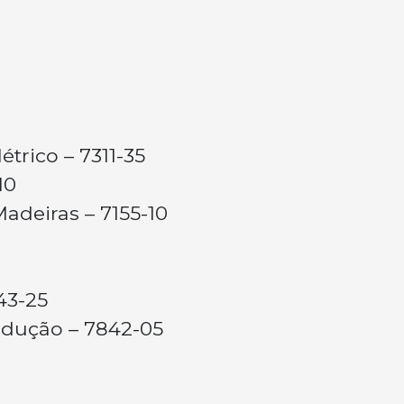
trico – 7311-35
10
adeiras – 7155-10
143-25
odução – 7842-05