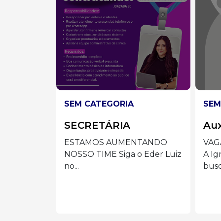
SEM CATEGORIA
SEM
Auxiliar de Limpeza
AU
ES
TANDO
VAGA: AUXILIAR DE LIMPEZA
 Eder Luiz
A Igreja/Paróquia está em
Prep
busca...
de m
cole