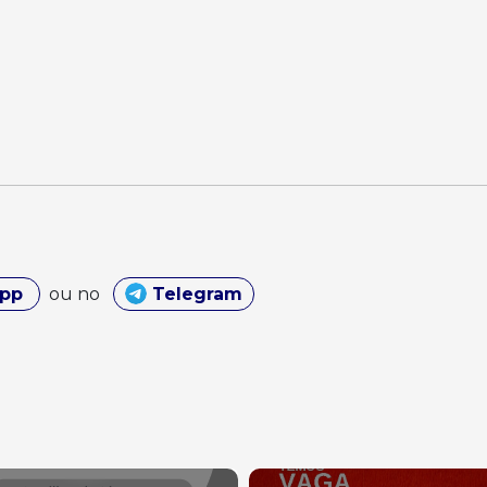
App
ou no
Telegram