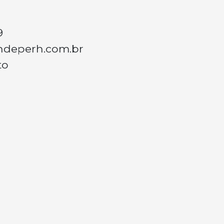
9
ndeperh.com.br
to