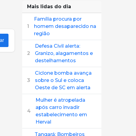
Mais lidas do dia
Família procura por
1
homem desaparecido na
região
ar
Defesa Civil alerta:
2
Granizo, alagamentos e
destelhamentos
Ciclone bomba avança
3
sobre o Sul e coloca
Oeste de SC em alerta
Mulher é atropelada
após carro invadir
4
estabelecimento em
Herval
Tangará: Bombeiros