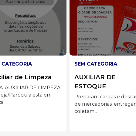
 CATEGORIA
SEM CATEGORIA
XILIAR DE
Auxiliar de Cozinha
TOQUE
Preferencialmente mulh
acima de 40 anos com
aram cargas e descargas
disponibilidade de...
ercadorias; entregam e
tam...