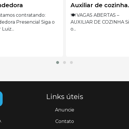
iliar de cozinha.
Operadora de
máquina de borda
VAGAS ABERTAS –
ILIAR DE COZINHA Siga
VAGA ABERTA –
OPERADORA DE MÁQUI
DE BORDADO Siga...
Links úteis
Anuncie
.
Contato