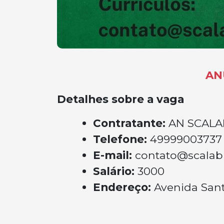
AN
Detalhes sobre a vaga
Contratante:
AN SCAL
Telefone:
49999003737
E-mail:
contato@scalab
Salário:
3000
Endereço:
Avenida San