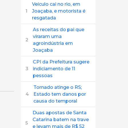
Veículo cai no rio, em
1
Joaçaba, e motorista é
resgatada
As receitas do pai que
viraram uma
2
agroindústria em
Joaçaba
CPI da Prefeitura sugere
3
indiciamento de 11
pessoas
Tornado atinge o RS;
4
Estado tem danos por
causa do temporal
Duas apostas de Santa
Catarina batem na trave
5
e levam mais de R$ 52