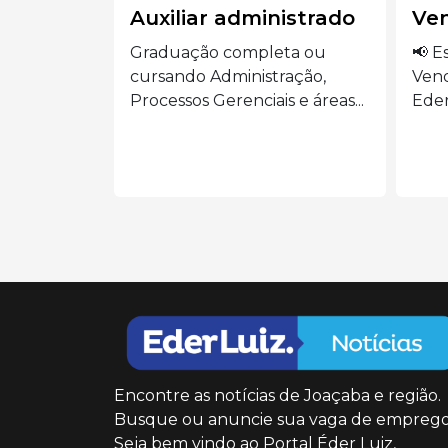
istrado
Vendedora
Aux
ta ou
📢 Estamos contratando:
🍽️ 
ração,
Vendedora Presencial Siga o
AUX
 e áreas...
Eder Luiz...
o...
Encontre as notícias de Joaçaba e região.
Busque ou anuncie sua vaga de emprego
Seja bem vindo ao Portal Éder Luiz,