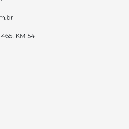
m.br
465, KM 54