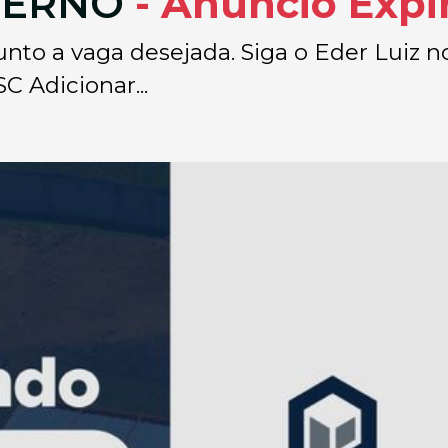
TERNO
- Anúncio Expi
unto a vaga desejada. Siga o Eder Luiz n
C Adicionar...