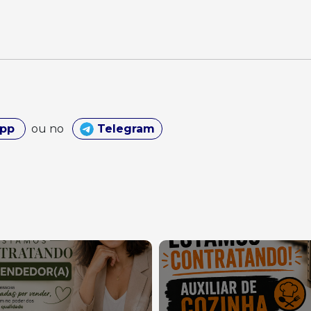
App
ou no
Telegram