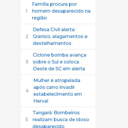
Família procura por
1
homem desaparecido na
região
Defesa Civil alerta:
2
Granizo, alagamentos e
destelhamentos
Ciclone bomba avança
3
sobre o Sul e coloca
Oeste de SC em alerta
Mulher é atropelada
após carro invadir
4
estabelecimento em
Herval
Tangará: Bombeiros
5
realizam busca de idoso
desaparecido