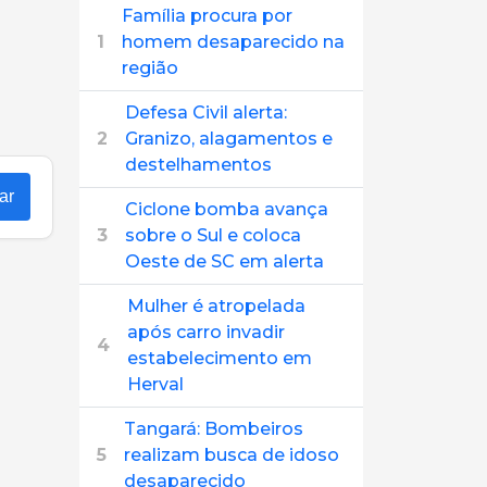
Família procura por
1
homem desaparecido na
região
Defesa Civil alerta:
2
Granizo, alagamentos e
destelhamentos
ar
Ciclone bomba avança
3
sobre o Sul e coloca
Oeste de SC em alerta
Mulher é atropelada
após carro invadir
4
estabelecimento em
Herval
Tangará: Bombeiros
5
realizam busca de idoso
desaparecido