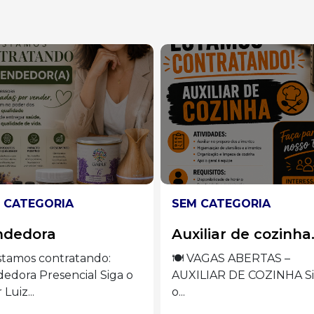
 CATEGORIA
SEM CATEGORIA
iliar de cozinha.
Operadora de
máquina de borda
VAGAS ABERTAS –
ILIAR DE COZINHA Siga
VAGA ABERTA –
OPERADORA DE MÁQUI
DE BORDADO Siga...