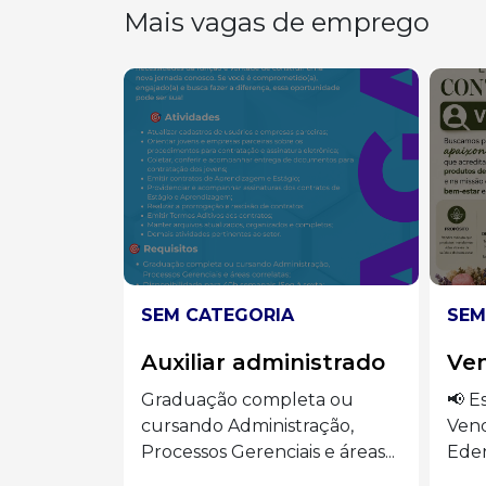
Mais vagas de emprego
SEM CATEGORIA
SEM
istrado
Vendedora
Aux
ta ou
📢 Estamos contratando:
🍽️ 
ração,
Vendedora Presencial Siga o
AUX
 e áreas...
Eder Luiz...
o...