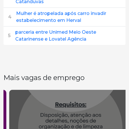
Catanduvas
Mulher é atropelada após carro invadir
4
estabelecimento em Herval
parceria entre Unimed Meio Oeste
5
Catarinense e Lovatel Agência
Mais vagas de emprego