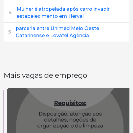
Mulher é atropelada após carro invadir
4
estabelecimento em Herval
parceria entre Unimed Meio Oeste
5
Catarinense e Lovatel Agência
Mais vagas de emprego