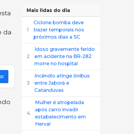
Mais lidas do dia
esta
Ciclone bomba deve
1
trazer temporais nos
e da
próximos dias a SC
Idoso gravemente ferido
2
em acidente na BR-282
morre no hospital
Incêndio atinge ônibus
ar
3
entre Jaborá e
Catanduvas
endo
Mulher é atropelada
após carro invadir
4
estabelecimento em
Herval