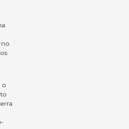
ma
orno
 os
 o
to
erra
o-