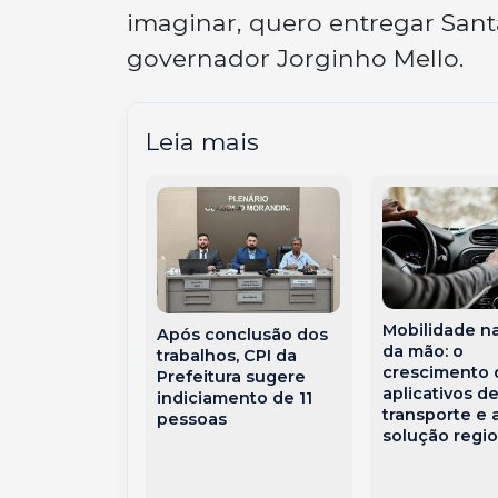
imaginar, quero entregar Santa
governador Jorginho Mello.
Leia mais
l Unimed
Mobilidade n
Após conclusão dos
ste
da mão: o
trabalhos, CPI da
ense
crescimento 
Prefeitura sugere
ta
aplicativos d
indiciamento de 11
ação ONA
transporte e 
pessoas
solução regio