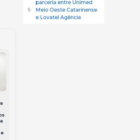
parceria entre Unimed
5
Meio Oeste Catarinense
e Lovatel Agência
Voa+SC: Joaçaba terá
Hospital Unimed
voos diretos para
Meio Oeste
Florianópolis por R$
da
Catarinense
450 a partir de
conquista
novembro
os
Acreditação ONA
ia
Nível 1
o
 e