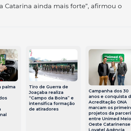
 Catarina ainda mais forte”, afirmou o
a palma
Tiro de Guerra de
Campanha dos 30
Joaçaba realiza
anos e conquista 
dos
“Campo da Boina” e
Acreditação ONA
e
intensifica formação
marcam os primeir
a
de atiradores
projetos da parcer
nal
entre Unimed Mei
Oeste Catarinense
Lovatel Agência