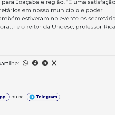
 para Joaçaba e região. “É uma satisfaçã
retários em nosso município e poder
Também estiveram no evento os secretária
oratti e o reitor da Unoesc, professor Ric
rtilhe:
App
ou no
Telegram