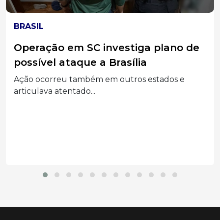
CLIMA
Alerta do tempo: frente fria traz
tempestades, ventos de até 100
km/h e virada térmica em SC
Previsão indica virada no tempo em SC com
temporais,...