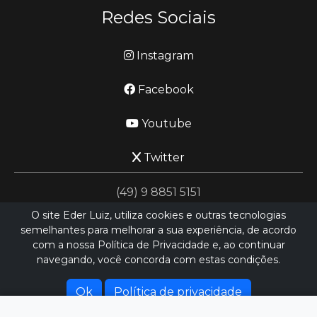
Redes Sociais
Instagram
Facebook
Youtube
Twitter
(49) 9 8851 5151
O site Eder Luiz, utiliza cookies e outras tecnologias
semelhantes para melhorar a sua experiência, de acordo
jornalismo@ederluiz.com.vc
com a nossa Política de Privacidade e, ao continuar
navegando, você concorda com estas condições.
Desenvolvido por
LN SISTEMAS
Hospedado por
HEXIO CLOUD
Ok
Política de privacidade