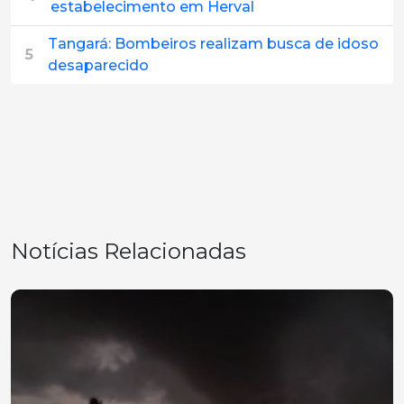
estabelecimento em Herval
Tangará: Bombeiros realizam busca de idoso
5
desaparecido
Notícias Relacionadas