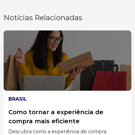
Notícias Relacionadas
ELEIÇÕES 2026
MPT-SC divulga acórdão do TST que
condenou Associações Empresariais
e seus Dirigentes por assédio