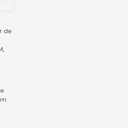
r de
M,
 e
um