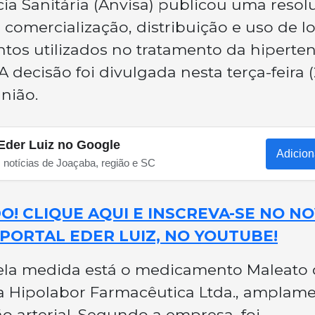
cia Sanitária (Anvisa) publicou uma resol
omercialização, distribuição e uso de lo
tos utilizados no tratamento da hiperte
 decisão foi divulgada nesta terça-feira (
União.
Eder Luiz no Google
Adicion
s notícias de Joaçaba, região e SC
! CLIQUE AQUI E INSCREVA-SE NO N
PORTAL EDER LUIZ, NO YOUTUBE!
pela medida está o medicamento Maleato
la Hipolabor Farmacêutica Ltda., amplam
ão arterial. Segundo a empresa, foi