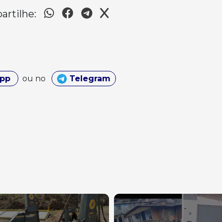
rtilhe:
App
ou no
Telegram