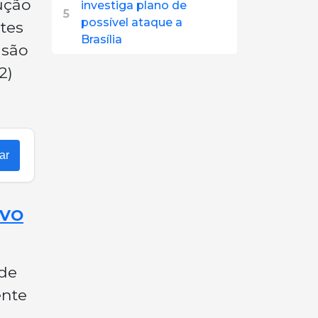
ução
investiga plano de
5
possível ataque a
tes
Brasília
nsão
2)
ar
OVO
 de
ente