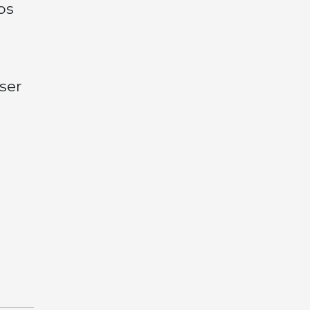
os
ser