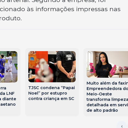
acionado às informações impressas nas
roduto.
Muito além da faxin
TJSC condena “Papai
rra
Empreendedora d
Noel” por estupro
 da LNF
Meio-Oeste
contra criança em SC
a diante
transforma limpez
Caetano
detalhada em serv
de alto padrão