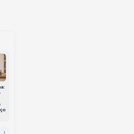
Justiça manda ex
a:
Espanha vence a
dividir prêmio da
o
Argentina na
Mega-Sena em SC
prorrogação e
a
conquista o
iço
bicampeonato da
Copa do Mundo