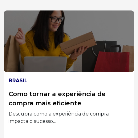
ELEIÇÕES 2026
MPT-SC divulga acórdão do TST que
condenou Associações Empresariais
e seus Dirigentes por assédio
eleitoral
Segunda a decisão, a prática configurou abuso