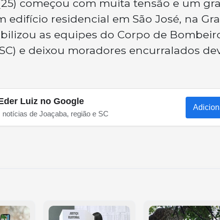
 (25) começou com muita tensão e um gr
 edifício residencial em São José, na Gr
obilizou as equipes do Corpo de Bombeir
MSC) e deixou moradores encurralados de
Eder Luiz no Google
Adicion
s notícias de Joaçaba, região e SC