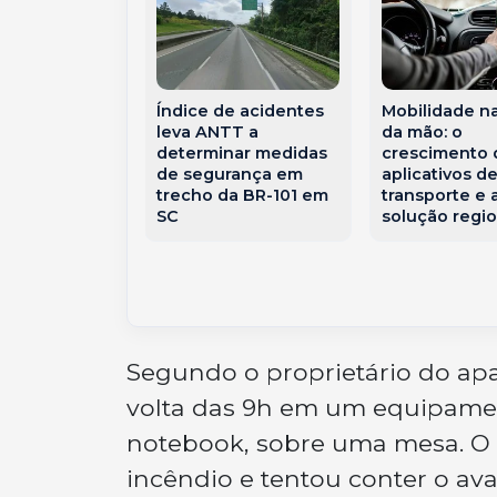
traseira entre
Índice de acidentes
Mobilidade n
es deixa
leva ANTT a
da mão: o
erido na BR-
determinar medidas
crescimento 
de segurança em
aplicativos d
trecho da BR-101 em
transporte e 
SC
solução regio
Segundo o proprietário do apa
volta das 9h em um equipamen
notebook, sobre uma mesa. O 
incêndio e tentou conter o ava