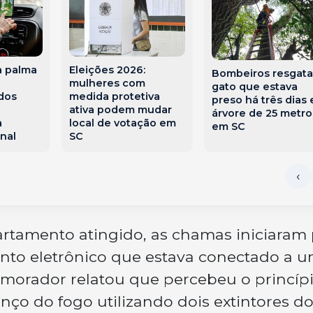
a palma
Eleições 2026:
Bombeiros resgat
mulheres com
gato que estava
dos
medida protetiva
preso há três dias
e
ativa podem mudar
árvore de 25 metro
a
local de votação em
em SC
nal
SC
rtamento atingido, as chamas iniciaram
to eletrônico que estava conectado a 
morador relatou que percebeu o princíp
nço do fogo utilizando dois extintores d