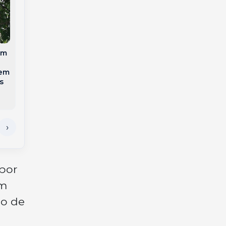
Ciclone Bomba
Colisão traseira entre
avança sobre o Sul
caminhões deixa
am
do Brasil e coloca
homem ferido na BR-
Oeste de Santa
158
 em
Catarina em alerta
s
laranja para
tempestades severas
 por
um
io de
o