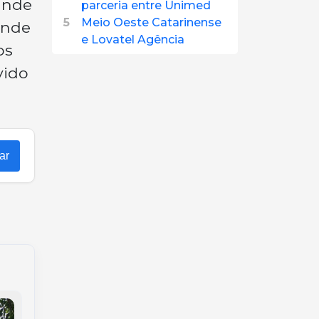
ande
parceria entre Unimed
5
Meio Oeste Catarinense
ande
e Lovatel Agência
os
vido
ar