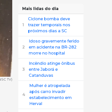
Mais lidas do dia
Ciclone bomba deve
1
trazer temporais nos
próximos dias a SC
Idoso gravemente ferido
2
em acidente na BR-282
morre no hospital
Incêndio atinge ônibus
3
entre Jaborá e
Catanduvas
NSC TV)
Mulher é atropelada
após carro invadir
4
estabelecimento em
Herval