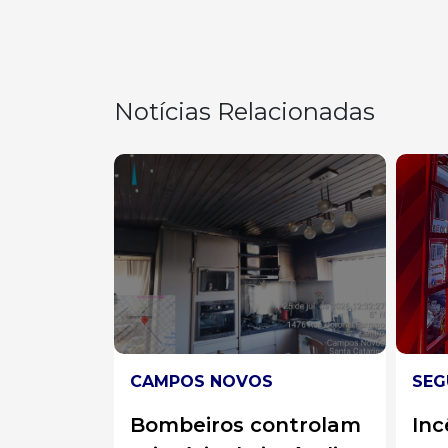
Notícias Relacionadas
SEGURANÇA
DES
ntrolam
Incêndio em indústria
Víd