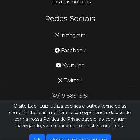
Todas as notícias
Redes Sociais
Instagram
Facebook
Youtube
Twitter
(49) 9 8851 5151
O site Eder Luiz, utiliza cookies e outras tecnologias
semelhantes para melhorar a sua experiência, de acordo
jornalismo@ederluiz.com.vc
com a nossa Política de Privacidade e, ao continuar
navegando, você concorda com estas condições.
Desenvolvido por
LN SISTEMAS
Hospedado por
HEXIO CLOUD
Ok
Política de privacidade