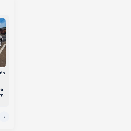
Homem é preso após
Adolescente é
furtar produtos de
apreendido por
farmácia em Videira
tentativa de
homicídio contra a
ós
própria mãe em SC
 e
em