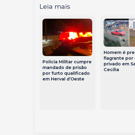
Leia mais
Homem é pre
ente é
flagrante por
Polícia Militar cumpre
ido por
privado em S
mandado de prisão
a de
Cecília
por furto qualificado
io contra a
em Herval d’Oeste
 mãe em SC