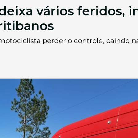
eixa vários feridos, i
ritibanos
tociclista perder o controle, caindo na