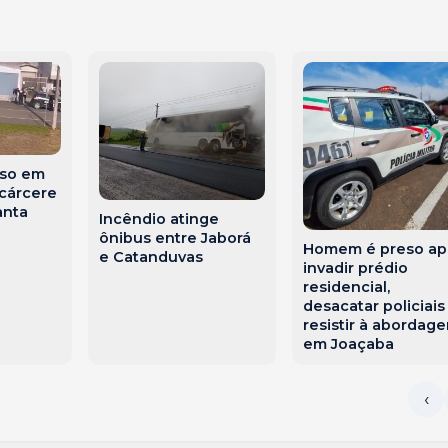
so em
 cárcere
anta
Incêndio atinge
ônibus entre Jaborá
Homem é preso ap
e Catanduvas
invadir prédio
residencial,
desacatar policiais
resistir à abordag
em Joaçaba