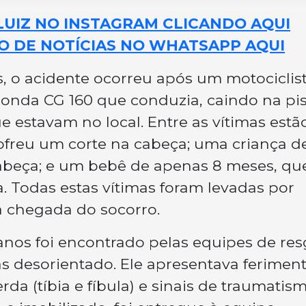
LUIZ NO INSTAGRAM CLICANDO AQUI
O DE NOTÍCIAS NO WHATSAPP AQUI
, o acidente ocorreu após um motociclis
Honda CG 160 que conduzia, caindo na pis
 estavam no local. Entre as vítimas estã
freu um corte na cabeça; uma criança d
abeça; e um bebê de apenas 8 meses, qu
ca. Todas estas vítimas foram levadas por
a chegada do socorro.
nos foi encontrado pelas equipes de res
as desorientado. Ele apresentava ferimen
rda (tíbia e fíbula) e sinais de traumatis