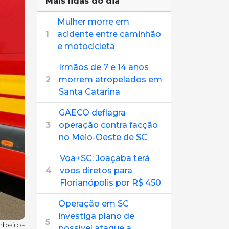
Mais lidas do dia
Mulher morre em
1
acidente entre caminhão
e motocicleta
Irmãos de 7 e 14 anos
2
morrem atropelados em
Santa Catarina
GAECO deflagra
3
operação contra facção
no Meio-Oeste de SC
Voa+SC: Joaçaba terá
4
voos diretos para
Florianópolis por R$ 450
Operação em SC
investiga plano de
5
mbeiros
possível ataque a