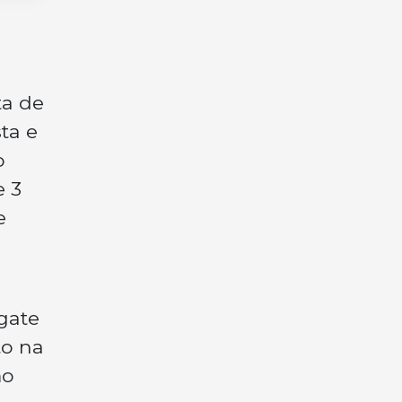
ta de
ta e
o
e 3
e
gate
to na
mo