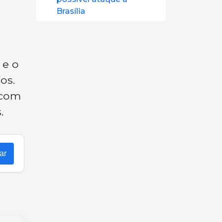
Brasília
 e o
os.
 com
.
ar