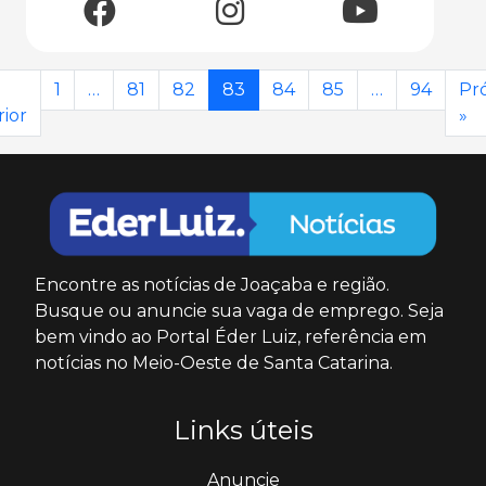
1
…
81
82
83
84
85
…
94
Pr
ior
»
Encontre as notícias de Joaçaba e região.
Busque ou anuncie sua vaga de emprego. Seja
bem vindo ao Portal Éder Luiz, referência em
notícias no Meio-Oeste de Santa Catarina.
Links úteis
Anuncie