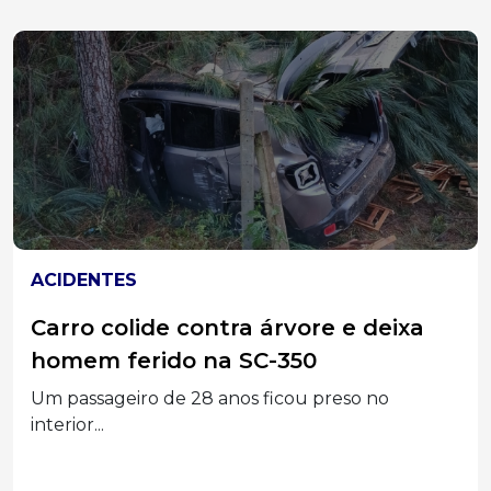
SANTA CATARINA
Acusados de matar idoso e enterrar
corpo em imóvel alugado viram réus
por homicídio triplamente
qualificado no Oeste
Justiça aceita denúncia do MPSC e dois homens
vão...