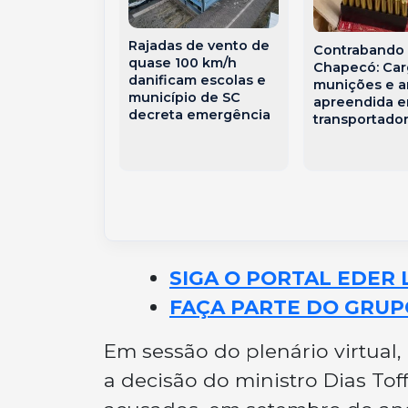
Rajadas de vento de
Contrabando
quase 100 km/h
Chapecó: Car
Civil encontra
danificam escolas e
munições e a
orto e
município de SC
apreendida 
o e prende
decreta emergência
transportado
nos em SC
SIGA O PORTAL EDER 
FAÇA PARTE DO GRUP
Em sessão do plenário virtual,
a decisão do ministro Dias Tof