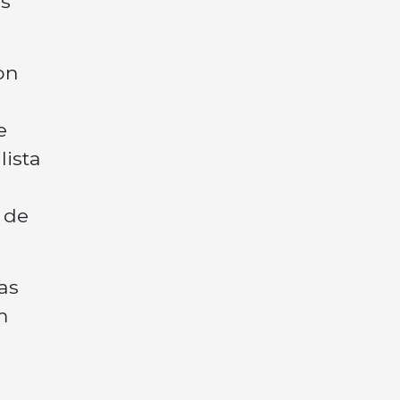
os
on
e
lista
 de
as
m