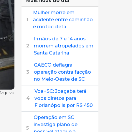
Mais lidas do dia
Mulher morre em
1
acidente entre caminhão
e motocicleta
Irmãos de 7 e 14 anos
2
morrem atropelados em
Santa Catarina
GAECO deflagra
3
operação contra facção
no Meio-Oeste de SC
Voa+SC: Joaçaba terá
Arquivo
4
voos diretos para
Florianópolis por R$ 450
Operação em SC
investiga plano de
5
possível ataque a