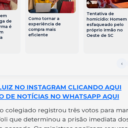
Tentativa de
 em
Como tornar a
homicídio: Homem
ga de
experiência de
esfaqueado pelo
rma é
compra mais
próprio irmão no
em
eficiente
Oeste de SC
ra
LUIZ NO INSTAGRAM CLICANDO AQUI
O DE NOTÍCIAS NO WHATSAPP AQUI
 o colegiado registrou três votos para ma
foli que determinou a prisão imediata do