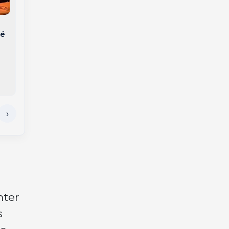
 é
Homem é levado à
Polícia Civil encontra
delegacia após
idoso morto e
disparos contra
amarrado e prende
residência matarem
inquilinos em SC
cão no interior de
Videira
nter
s