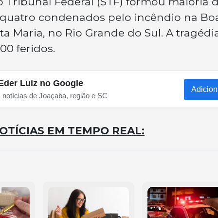
ribunal Federal (STF) formou maioria 
e quatro condenados pelo incêndio na Bo
ta Maria, no Rio Grande do Sul. A tragédi
00 feridos.
Eder Luiz no Google
Adicion
s notícias de Joaçaba, região e SC
OTÍCIAS EM TEMPO REAL: