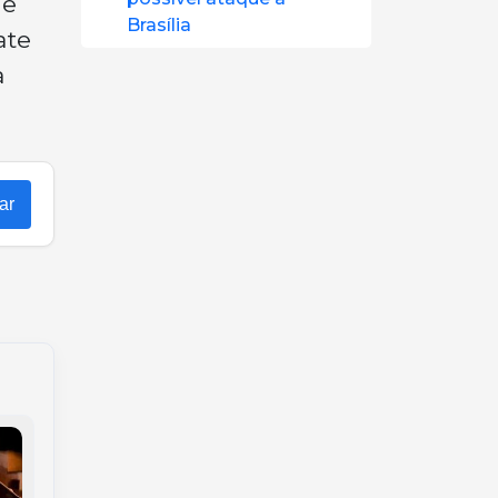
de
Brasília
ate
a
ar