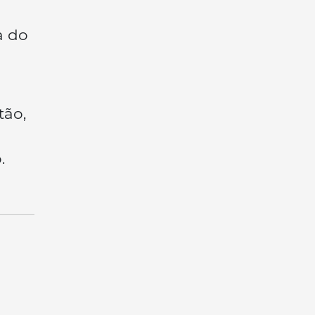
a do
tão,
o.