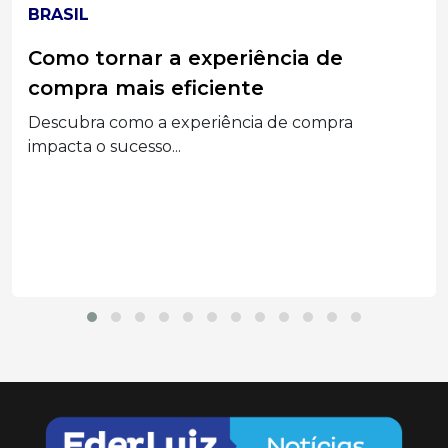
ELEIÇÕES 2026
MPT-SC divulga acórdão do TST que
condenou Associações Empresariais
e seus Dirigentes por assédio
eleitoral
Segunda a decisão, a prática configurou abuso
do poder...