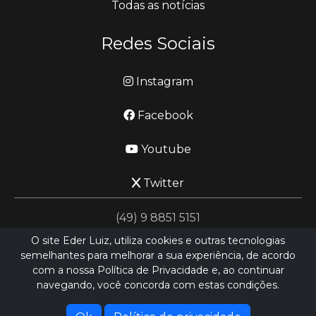
Todas as notícias
Redes Sociais
Instagram
Facebook
Youtube
Twitter
(49) 9 8851 5151
O site Eder Luiz, utiliza cookies e outras tecnologias
semelhantes para melhorar a sua experiência, de acordo
jornalismo@ederluiz.com.vc
com a nossa Política de Privacidade e, ao continuar
navegando, você concorda com estas condições.
Desenvolvido por
LN SISTEMAS
Hospedado por
HEXIO CLOUD