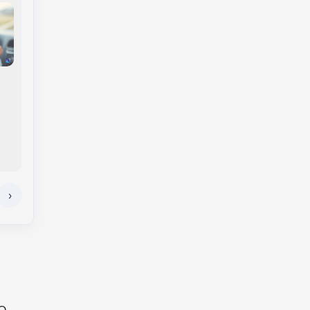
Governo lança Brasil
Conselho do FGTS
Soberano 3 com R$
pode liberar mais de
18,5 bilhões para
R$ 13 bilhões aos
apoiar empresas
trabalhadores nesta
afetadas pelo
terça; veja se você
tarifaço dos EUA
tem direito
o