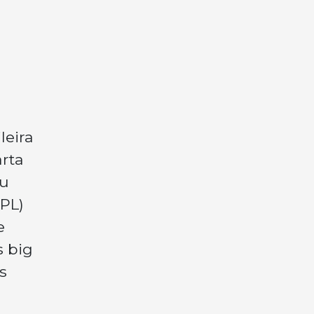
leira
arta
iu
(PL)
e
 big
s