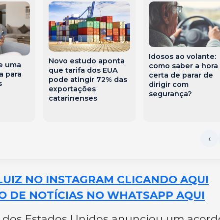
Idosos ao volante:
Novo estudo aponta
te uma
como saber a hora
que tarifa dos EUA
a para
certa de parar de
pode atingir 72% das
s
dirigir com
exportações
segurança?
catarinenses
LUIZ NO INSTAGRAM CLICANDO AQUI
O DE NOTÍCIAS NO WHATSAPP AQUI
e dos Estados Unidos anunciou um acord