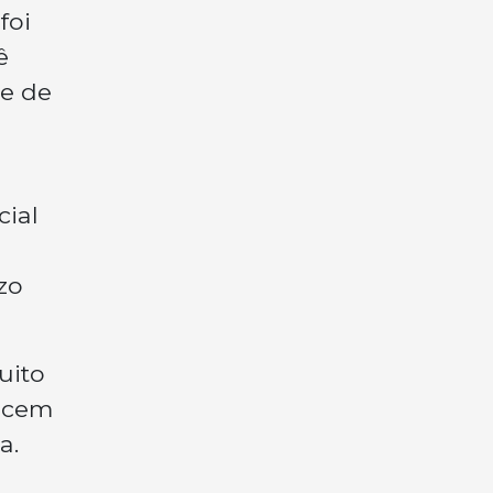
foi
ê
de de
cial
zo
uito
recem
a.