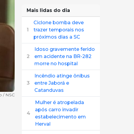
Mais lidas do dia
Ciclone bomba deve
1
trazer temporais nos
próximos dias a SC
Idoso gravemente ferido
2
em acidente na BR-282
morre no hospital
Incêndio atinge ônibus
3
entre Jaborá e
Catanduvas
o / NSC
Mulher é atropelada
após carro invadir
4
estabelecimento em
Herval