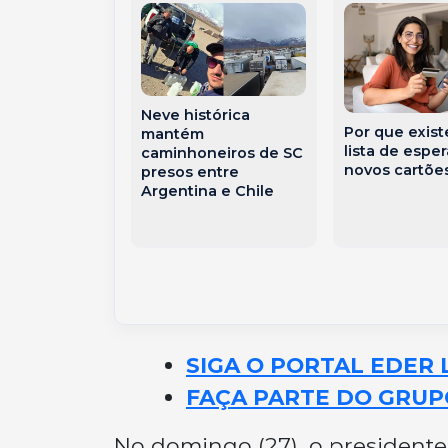
Neve histórica
 lança Brasil
Por que exis
mantém
o 3 com R$
lista de esper
caminhoneiros de SC
hões para
novos cartõe
presos entre
empresas
Argentina e Chile
s pelo
o dos EUA
SIGA O PORTAL EDER 
FAÇA PARTE DO GRUP
No domingo (27), o president