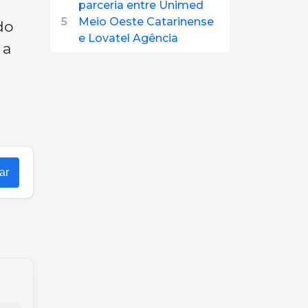
parceria entre Unimed
5
Meio Oeste Catarinense
do
e Lovatel Agência
 a
ar