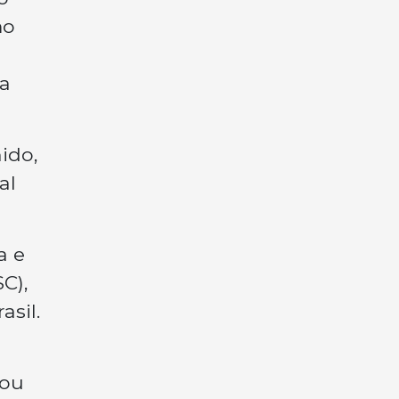
mo
ra
ido,
al
a e
C),
sil.
sou