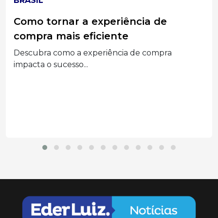
ELEIÇÕES 2026
MPT-SC divulga acórdão do TST que
condenou Associações Empresariais
e seus Dirigentes por assédio
eleitoral
Segunda a decisão, a prática configurou abuso
do poder...