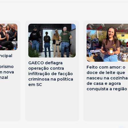
ncipal
GAECO deflagra
orismo
Feito com amor: o
operação contra
m nova
doce de leite que
infiltração de facção
nzal
nasceu na cozinha
criminosa na política
de casa e agora
em SC
conquista a região