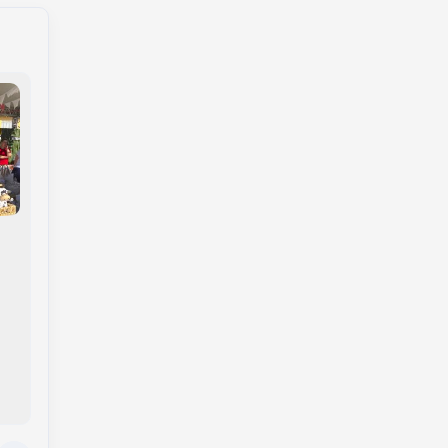
Idosos ao volante:
Como tornar a
como saber a hora
experiência de
certa de parar de
compra mais
dirigir com
eficiente
segurança?