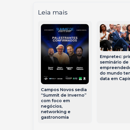
Leia mais
o volante:
Empretec: pri
ber a hora
seminário de
 parar de
empreended
com
do mundo te
ça?
data em Capi
Campos Novos sedia
“Summit de Inverno”
com foco em
negócios,
networking e
gastronomia