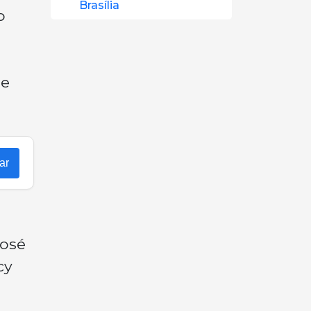
Brasília
o
 e
ar
José
cy