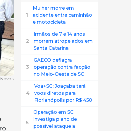
Mulher morre em
1
acidente entre caminhão
e motocicleta
Irmãos de 7 e 14 anos
2
morrem atropelados em
Santa Catarina
GAECO deflagra
3
operação contra facção
no Meio-Oeste de SC
 Novos.
Voa+SC: Joaçaba terá
4
voos diretos para
Florianópolis por R$ 450
Operação em SC
e
investiga plano de
5
possível ataque a
ro