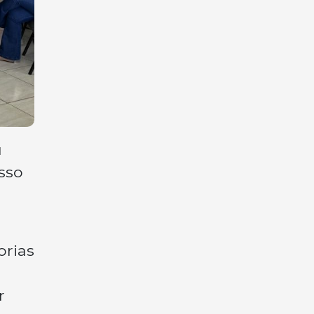
u
esso
orias
r