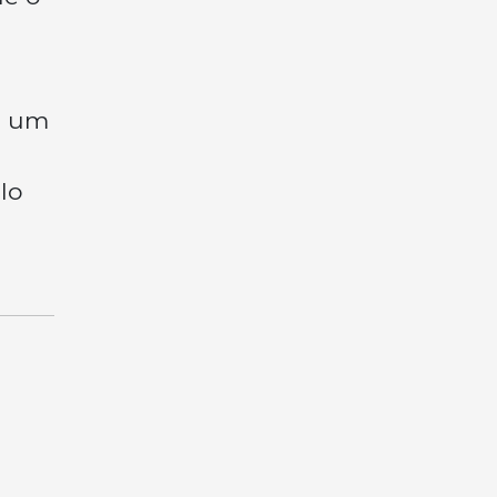
e um
lo