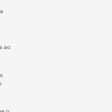
s
ua
a ao
s
s
ue o