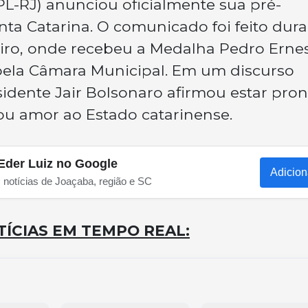
PL-RJ) anunciou oficialmente sua pré-
ta Catarina. O comunicado foi feito dur
iro, onde recebeu a Medalha Pedro Ernes
 pela Câmara Municipal. Em um discurso
sidente Jair Bolsonaro afirmou estar pron
rou amor ao Estado catarinense.
Eder Luiz no Google
Adicion
s notícias de Joaçaba, região e SC
ÍCIAS EM TEMPO REAL: