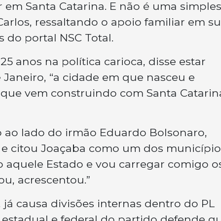
 em Santa Catarina. E não é uma simple
arlos, ressaltando o apoio familiar em s
 do portal NSC Total.
5 anos na política carioca, disse estar
 Janeiro, “a cidade em que nasceu e
o que vem construindo com Santa Catarin
o ao lado do irmão Eduardo Bolsonaro,
, e citou Joaçaba como um dos município
 aquele Estado e vou carregar comigo o
u, acrescentou.”
 já causa divisões internas dentro do PL
 estadual e federal do partido defende q