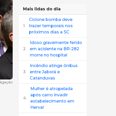
Mais lidas do dia
Ciclone bomba deve
1
trazer temporais nos
próximos dias a SC
Idoso gravemente ferido
2
em acidente na BR-282
morre no hospital
Incêndio atinge ônibus
3
entre Jaborá e
Catanduvas
ulgação
Mulher é atropelada
após carro invadir
4
estabelecimento em
Herval