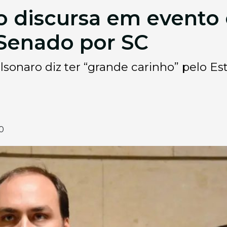
o discursa em evento
 Senado por SC
olsonaro diz ter “grande carinho” pelo E
0