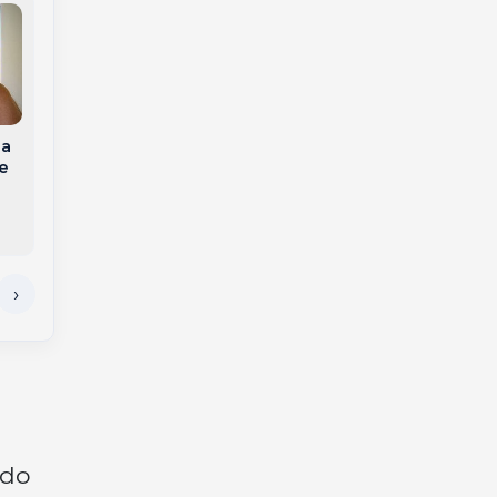
Ciclone bomba deve
trazer chuva e
la
Idoso gravemente
temporais nos
e
ferido em acidente
próximos dias a SC,
na BR-282 morre no
alerta Inmet
hospital
ndo