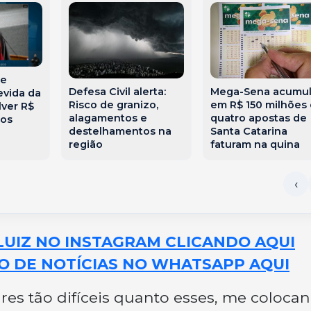
de
Defesa Civil alerta:
Mega-Sena acumu
evida da
Risco de granizo,
em R$ 150 milhões 
lver R$
alagamentos e
quatro apostas de
aos
destelhamentos na
Santa Catarina
região
faturam na quina
LUIZ NO INSTAGRAM CLICANDO AQUI
O DE NOTÍCIAS NO WHATSAPP AQUI
es tão difíceis quanto esses, me coloca