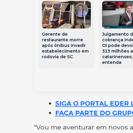
 bomba deve
Julgamento 
Gerente de
chuva e
cobrança ind
restaurante morre
is nos
Oi pode devo
após ônibus invadir
 dias a SC,
323 milhões 
estabelecimento em
nmet
catarinenses;
rodovia de SC
entenda
SIGA O PORTAL EDER 
FAÇA PARTE DO GRUP
“Vou me aventurar em novos ar