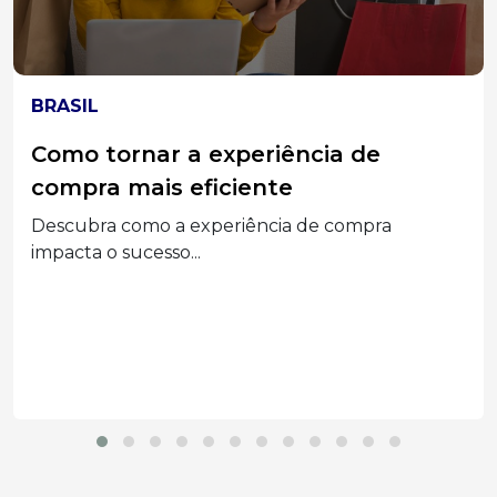
ELEIÇÕES 2026
MPT-SC divulga acórdão do TST que
condenou Associações Empresariais
e seus Dirigentes por assédio
eleitoral
Segunda a decisão, a prática configurou abuso
do poder...