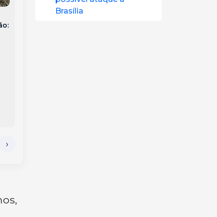
Brasília
Pedágio ‘free flow’:
Contrabando em
ão:
como vai funcionar a
Chapecó: Carga de
cobrança sem
munições e arma é
cancelas em Joaçaba
apreendida em
e no Oeste de SC
transportadora
nos,