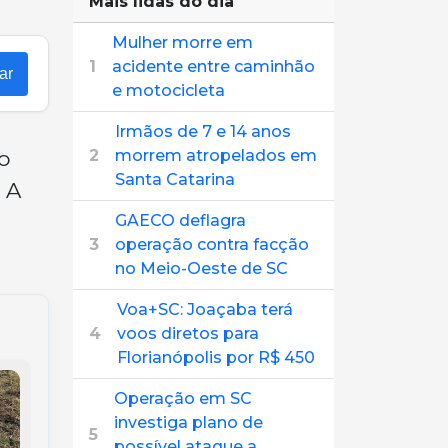
Mais lidas do dia
Mulher morre em
1
acidente entre caminhão
ar
e motocicleta
Irmãos de 7 e 14 anos
o
2
morrem atropelados em
Santa Catarina
 A
GAECO deflagra
3
operação contra facção
no Meio-Oeste de SC
Voa+SC: Joaçaba terá
4
voos diretos para
Florianópolis por R$ 450
Operação em SC
investiga plano de
5
possível ataque a