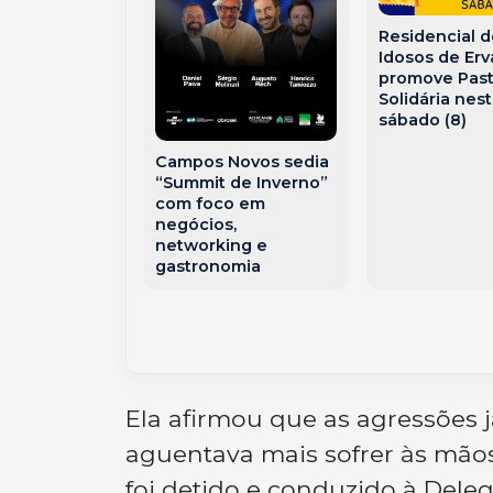
Residencial 
‘free flow’:
Idosos de Erv
i funcionar a
promove Pas
ça sem
Solidária nes
s em Joaçaba
sábado (8)
ste de SC
Campos Novos sedia
“Summit de Inverno”
com foco em
negócios,
networking e
gastronomia
Ela afirmou que as agressões
aguentava mais sofrer às mão
foi detido e conduzido à Delega