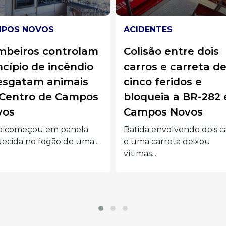
DENTES
SOLIDARIEDADE
isão entre dois
“Quanto vale a vid
ros e carreta deixa
do seu filho?”: Fam
co feridos e
de Campos Novos 
oqueia a BR-282 em
apelo para custea
mpos Novos
remédio de R$ 2
milhões para meni
da envolvendo dois carros
de 7 anos
ma carreta deixou
as...
O pequeno Gustavo lut
contra um neuroblastom
necessita...