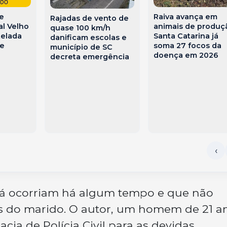
Raiva avança em
de
Rajadas de vento de
animais de produç
al Velho
quase 100 km/h
Santa Catarina já
telada
danificam escolas e
soma 27 focos da
te
município de SC
doença em 2026
decreta emergência
 já ocorriam há algum tempo e que não
s do marido. O autor, um homem de 21 a
cia de Polícia Civil para as devidas