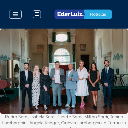
Pedro Sordi, Isabela Sordi, Janete Sordi, Milton Sordi, Tonino
Lamborghini, Angela Krieger, Ginevra Lamborghini e Ferruccio