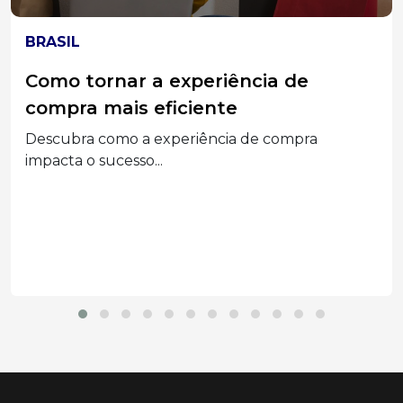
ELEIÇÕES 2026
MPT-SC divulga acórdão do TST que
condenou Associações Empresariais
e seus Dirigentes por assédio
eleitoral
Segunda a decisão, a prática configurou abuso
do poder...