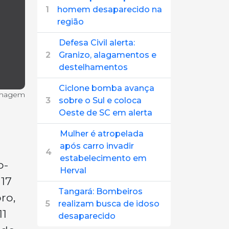
1
homem desaparecido na
região
Defesa Civil alerta:
2
Granizo, alagamentos e
destelhamentos
Ciclone bomba avança
imagem
3
sobre o Sul e coloca
Oeste de SC em alerta
Mulher é atropelada
após carro invadir
4
estabelecimento em
o-
Herval
 17
Tangará: Bombeiros
ro,
5
realizam busca de idoso
11
desaparecido