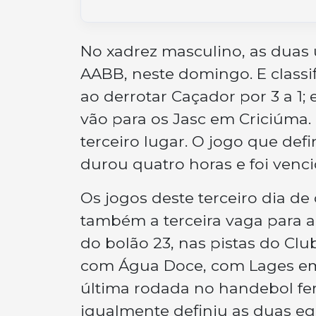
No xadrez masculino, as duas 
AABB, neste domingo. E classi
ao derrotar Caçador por 3 a 1
vão para os Jasc em Criciúma
terceiro lugar. O jogo que def
durou quatro horas e foi venci
Os jogos deste terceiro dia d
também a terceira vaga para a
do bolão 23, nas pistas do Clu
com Água Doce, com Lages em s
última rodada no handebol fe
igualmente definiu as duas equ