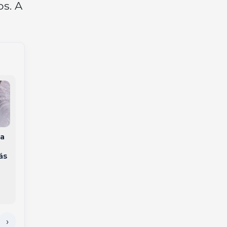
s. A
a
Subtenente Hilário
Gaúcho Jonas é
Appel entra para a
eliminado do BBB 26
ás
reserva da PMSC com
e perde apartamento
trajetória marcada
pela liderança