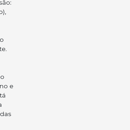
são:
),
no
te.
no
ino e
tá
a
 das