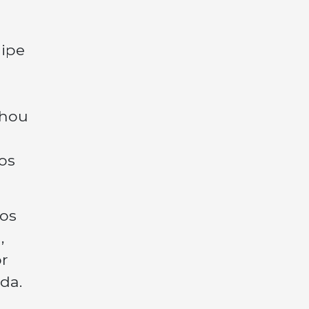
aipe
nhou
os
dos
,
or
da.