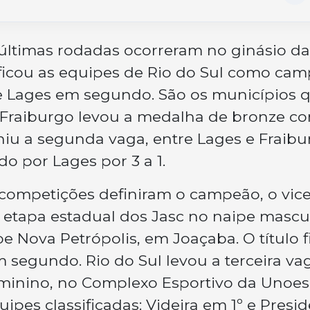
últimas rodadas ocorreram no ginásio da
ficou as equipes de Rio do Sul como cam
; e Lages em segundo. São os municípios 
. Fraiburgo levou a medalha de bronze c
iniu a segunda vaga, entre Lages e Fraibu
do por Lages por 3 a 1.
e competições definiram o campeão, o vice
 etapa estadual dos Jasc no naipe mascu
be Nova Petrópolis, em Joaçaba. O título 
egundo. Rio do Sul levou a terceira vag
minino, no Complexo Esportivo da Unoes
ipes classificadas: Videira em 1º e Presi