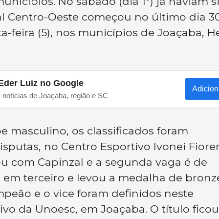
nicípios. No sábado (dia 1º) já haviam s
nal Centro-Oeste começou no último dia 3
-feira (5), nos municípios de Joaçaba, H
Eder Luiz no Google
Adicion
s notícias de Joaçaba, região e SC
 masculino, os classificados foram
sputas, no Centro Esportivo Ivonei Fioren
icou com Capinzal e a segunda vaga é de
u em terceiro e levou a medalha de bronz
peão e o vice foram definidos neste
o da Unoesc, em Joaçaba. O título ficou