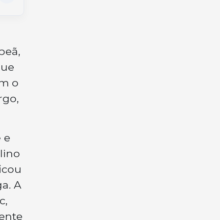
peã,
que
om o
rgo,
 e
lino
ficou
a. A
c,
dente