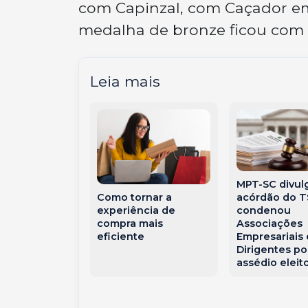
com Capinzal, com Caçador em 
medalha de bronze ficou com 
Leia mais
MPT-SC divul
nte Hilário
acórdão do 
Como tornar a
ntra para a
condenou
experiência de
 da PMSC com
Associações
compra mais
ria marcada
Empresariais 
eficiente
erança
Dirigentes po
assédio eleito