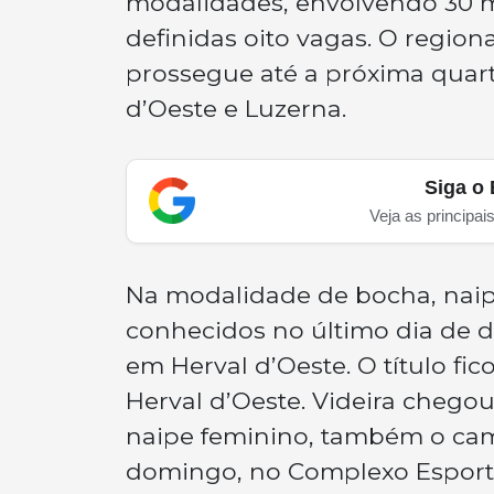
modalidades, envolvendo 30 mu
definidas oito vagas. O regio
prossegue até a próxima quarta
d’Oeste e Luzerna.
Siga o 
Veja as principai
Na modalidade de bocha, naipe
conhecidos no último dia de di
em Herval d’Oeste. O título f
Herval d’Oeste. Videira chego
naipe feminino, também o cam
domingo, no Complexo Esportiv