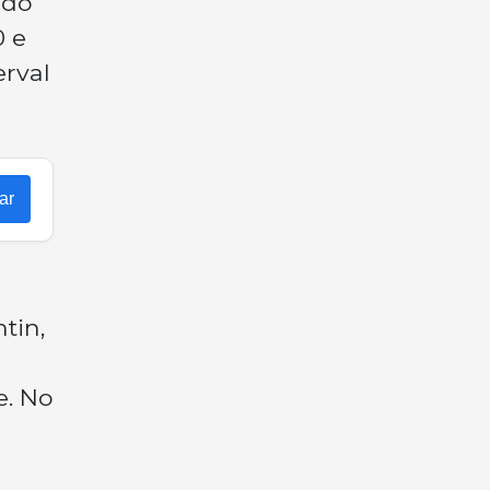
ido
0 e
erval
ar
tin,
e. No