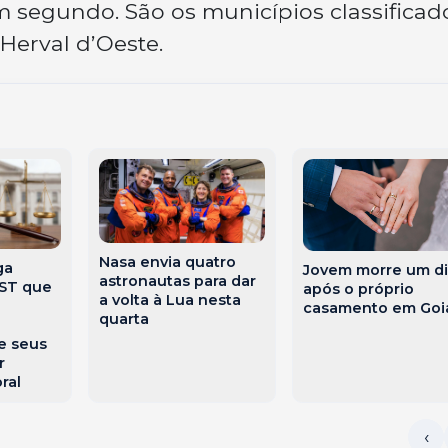
segundo. São os municípios classificado
Herval d’Oeste.
Nasa envia quatro
ga
Jovem morre um di
astronautas para dar
TST que
após o próprio
a volta à Lua nesta
casamento em Goi
quarta
e seus
r
ral