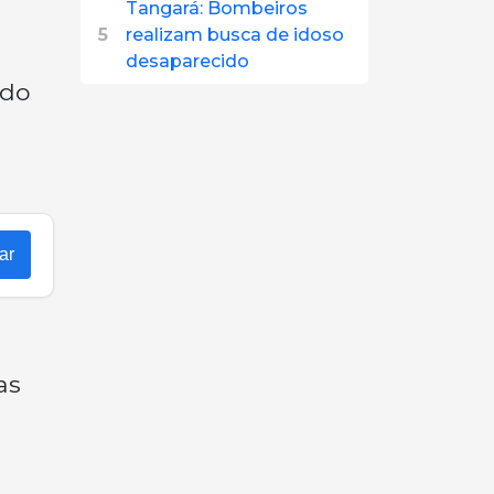
Tangará: Bombeiros
5
realizam busca de idoso
desaparecido
ado
ar
as