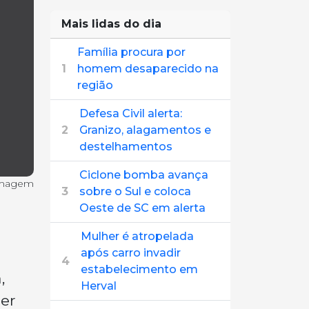
Mais lidas do dia
Família procura por
1
homem desaparecido na
região
Defesa Civil alerta:
2
Granizo, alagamentos e
destelhamentos
Ciclone bomba avança
imagem
3
sobre o Sul e coloca
Oeste de SC em alerta
Mulher é atropelada
após carro invadir
4
estabelecimento em
,
Herval
er