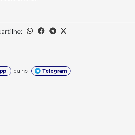
rtilhe:
App
ou no
Telegram