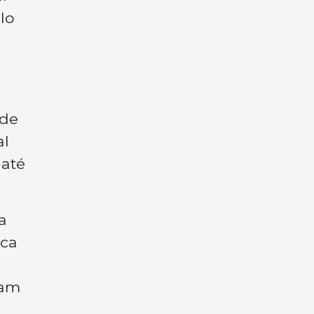
lo
 de
al
 até
a
ica
jam