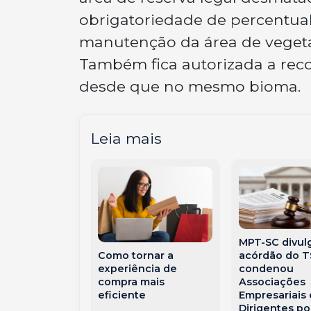
obrigatoriedade de percentua
manutenção da área de vegetaç
Também fica autorizada a rec
desde que no mesmo bioma.
Leia mais
MPT-SC divul
nte Hilário
acórdão do 
Como tornar a
ntra para a
condenou
experiência de
 da PMSC com
Associações
compra mais
ria marcada
Empresariais 
eficiente
erança
Dirigentes po