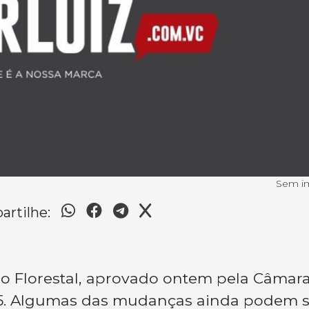
Sem 
rtilhe:
go Florestal, aprovado ontem pela Câmara
965. Algumas das mudanças ainda podem s