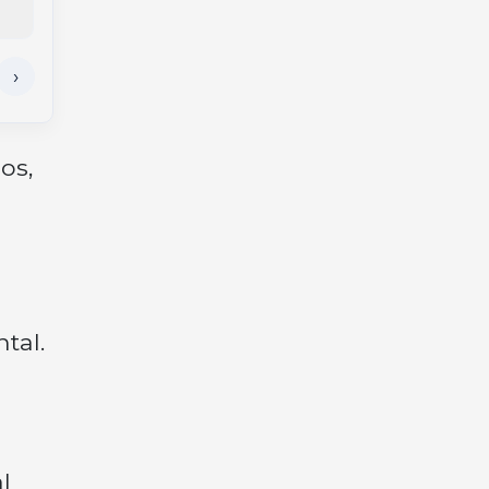
os,
tal.
l