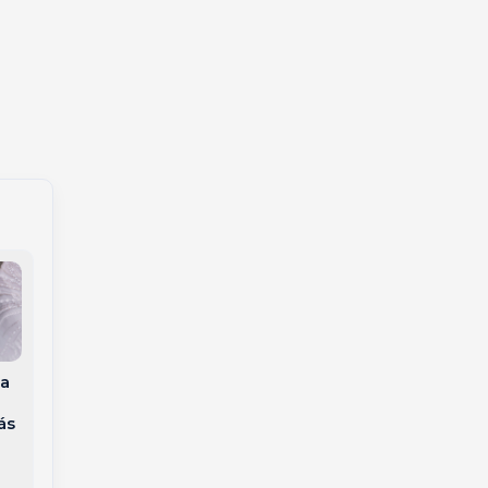
a
Subtenente Hilário
Gaúcho Jonas é
Appel entra para a
eliminado do BBB 26
ás
reserva da PMSC com
e perde apartamento
trajetória marcada
pela liderança