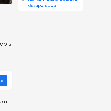
desaparecido
 dois
ar
 um