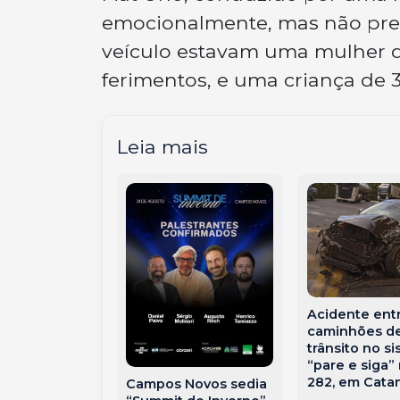
emocionalmente, mas não pre
veículo estavam uma mulher 
ferimentos, e uma criança de 3
Leia mais
Acidente ent
caminhões de
 vale a vida
trânsito no s
ilho?”: Família
“pare e siga”
os Novos faz
282, em Cata
Campos Novos sedia
ara custear