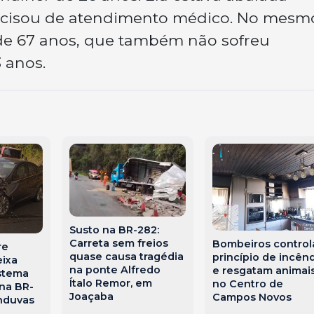
cisou de atendimento médico. No mesm
de 67 anos, que também não sofreu
 anos.
Susto na BR-282:
Carreta sem freios
Bombeiros contro
re
quase causa tragédia
princípio de incên
ixa
na ponte Alfredo
e resgatam animai
istema
Ítalo Remor, em
no Centro de
 na BR-
Joaçaba
Campos Novos
nduvas