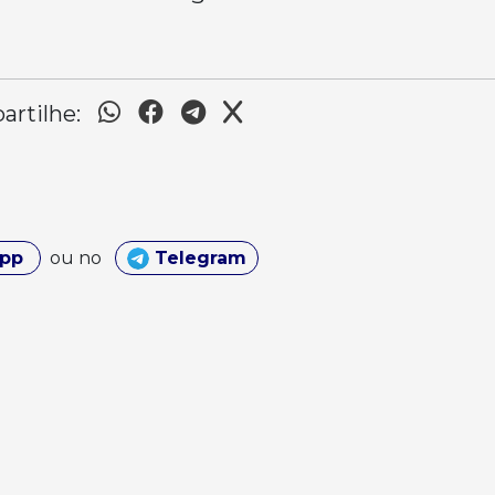
rtilhe:
App
ou no
Telegram