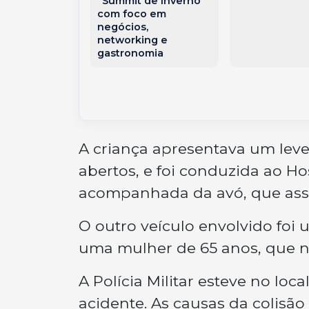
“Summit de Inverno”
 de R$ 2
com foco em
 para menino
negócios,
os
networking e
gastronomia
A criança apresentava um lev
abertos, e foi conduzida ao Ho
acompanhada da avó, que ass
O outro veículo envolvido fo
uma mulher de 65 anos, que nã
A Polícia Militar esteve no lo
acidente. As causas da colisã