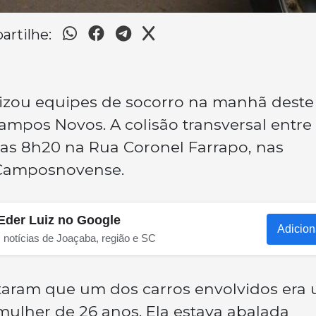
rtilhe:
lizou equipes de socorro na manhã deste
ampos Novos. A colisão transversal entre
das 8h20 na Rua Coronel Farrapo, nas
 Camposnovense.
Eder Luiz no Google
Adicion
s notícias de Joaçaba, região e SC
ataram que um dos carros envolvidos era
ulher de 26 anos. Ela estava abalada