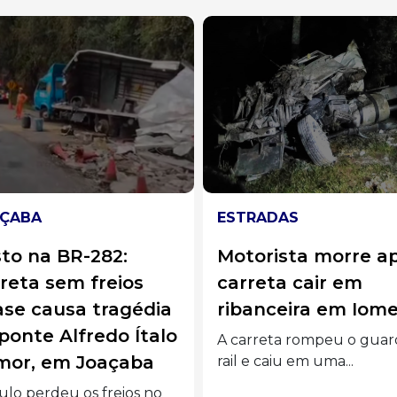
RADAS
CAMPOS NOVOS
orista morre após
Atualização: Hom
reta cair em
morre e duas pess
anceira em Iomerê
ficam feridas em
grave acidente na
rreta rompeu o guard-
470, em Campos
 e caiu em uma...
Novos