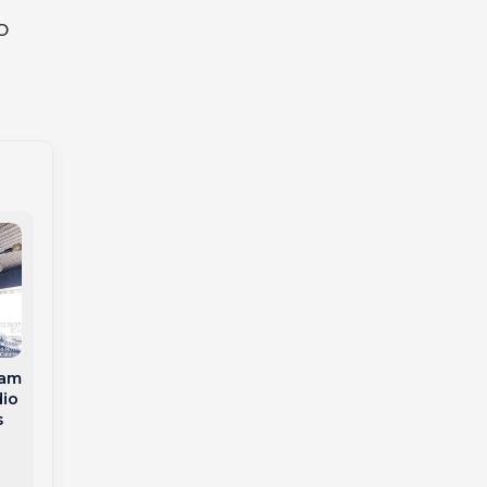
o
lam
Colisão entre dois
dio
carros e carreta
s
deixa cinco feridos e
“Quanto vale a vida
bloqueia a BR-282
do seu filho?”: Família
em Campos Novos
de Campos Novos faz
apelo para custear