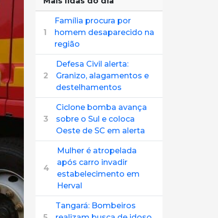
Mais lidas do dia
Família procura por
1
homem desaparecido na
região
Defesa Civil alerta:
2
Granizo, alagamentos e
destelhamentos
Ciclone bomba avança
3
sobre o Sul e coloca
Oeste de SC em alerta
Mulher é atropelada
após carro invadir
4
estabelecimento em
Herval
Tangará: Bombeiros
5
realizam busca de idoso