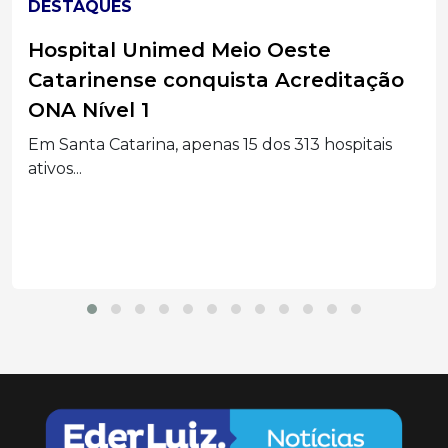
DESTAQUES
Acidente grave entre carro e
caminhões deixa feridos na BR-282
em Joaçaba
Colisão envolvendo carro, caminhão e uma
carreta mobilizou grande...