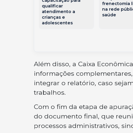
que viraram
capacitação para
frenectomia l
oindústria
qualificar
na rede públi
çaba
atendimento a
saúde
crianças e
adolescentes
Além disso, a Caixa Econômica 
informações complementares,
integrar o relatório, caso se
trabalhos.
Com o fim da etapa de apuraçã
do documento final, que reuni
processos administrativos, si