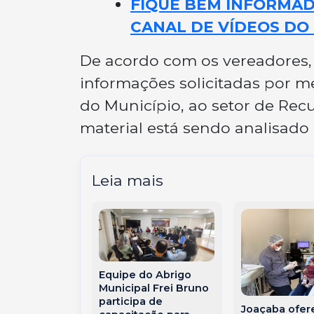
FIQUE BEM INFORMADO
CANAL DE VÍDEOS DO 
De acordo com os vereadores, 
informações solicitadas por m
do Município, ao setor de Rec
material está sendo analisado
Leia mais
Equipe do Abrigo
ade ao sonho
Municipal Frei Bruno
o: as receitas
participa de
Joaçaba ofer