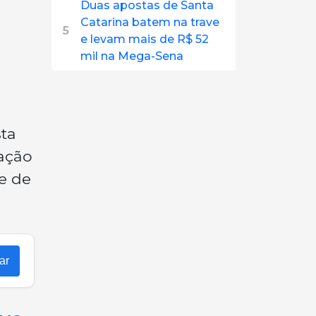
Duas apostas de Santa
Catarina batem na trave
5
e levam mais de R$ 52
mil na Mega-Sena
sta
ação
se de
ar