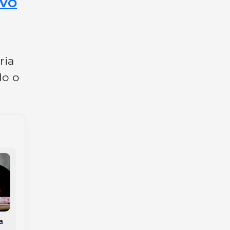
OVO
ria
do o
Veículo cai no Rio do
Da saudade ao sonho
Tigre, em Joaçaba, e
realizado: as receitas
a